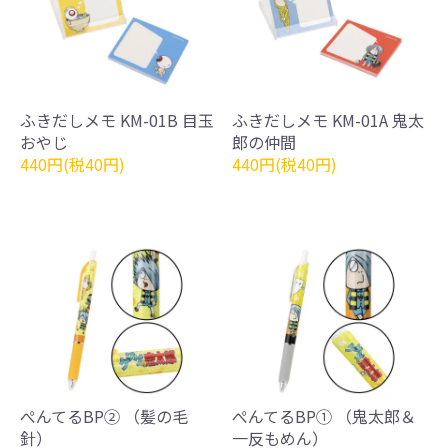
ふきだしメモ KM-01B 目玉
ふきだしメモ KM-01A 鬼太
おやじ
郎の仲間
440円(税40円)
440円(税40円)
ぺんてるBP② （髪の毛
ぺんてるBP① （鬼太郎＆
針）
一反もめん）