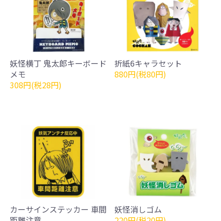
妖怪横丁 鬼太郎キーボード
折紙6キャラセット
メモ
880円(税80円)
308円(税28円)
カーサインステッカー 車間
妖怪消しゴム
距離注意
220円(税20円)