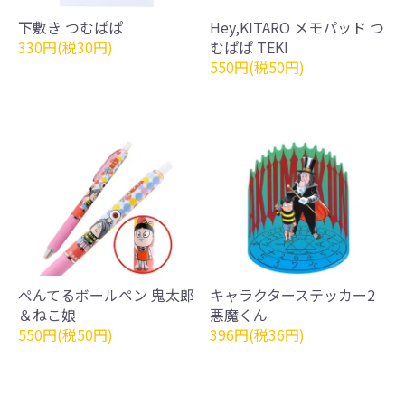
下敷き つむぱぱ
Hey,KITARO メモパッド つ
330円(税30円)
むぱぱ TEKI
550円(税50円)
ぺんてるボールペン 鬼太郎
キャラクターステッカー2
＆ねこ娘
悪魔くん
550円(税50円)
396円(税36円)